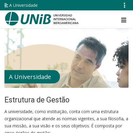
Pular
A Universidade
para
o
Navegación
conteúdo
principal
principal
A Universidade
Estrutura de Gestão
A universidade, como instituição, conta com uma estrutura
organizacional que atende as normas vigentes, a sua filosofia, a
sua missão, a sua visão e os seus objetivos. É composta por
cinco órgãos de gestão: