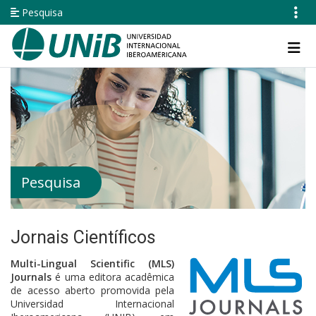
Pular
Pesquisa
para
o
Navegación
conteúdo
principal
principal
Pesquisa
Jornais Científicos
Multi-Lingual Scientific (MLS)
Journals
é uma editora acadêmica
de acesso aberto promovida pela
Universidad Internacional