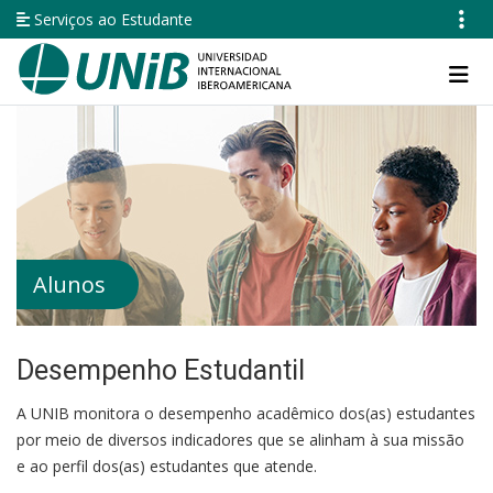
Pular
Serviços ao Estudante
para
o
Navegación
conteúdo
principal
principal
Alunos
Desempenho Estudantil
A UNIB monitora o desempenho acadêmico dos(as) estudantes
por meio de diversos indicadores que se alinham à sua missão
e ao perfil dos(as) estudantes que atende.