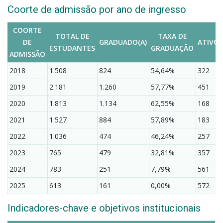
Coorte de admissão por ano de ingresso
COORTE
TOTAL DE
TAXA DE
DE
GRADUADO(A)
ATIVO(
ESTUDANTES
GRADUAÇÃO
ADMISSÃO
2018
1.508
824
54,64%
322
2019
2.181
1.260
57,77%
451
2020
1.813
1.134
62,55%
168
2021
1.527
884
57,89%
183
2022
1.036
474
46,24%
257
2023
765
479
32,81%
357
2024
783
251
7,79%
561
2025
613
161
0,00%
572
Indicadores-chave e objetivos institucionais