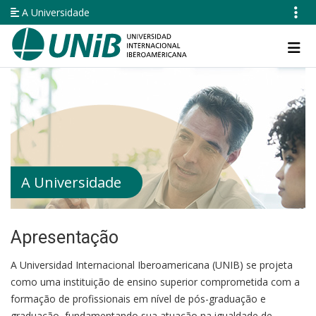
Pular
A Universidade
para
o
Navegación
conteúdo
principal
principal
A Universidade
Apresentação
A Universidad Internacional Iberoamericana (UNIB) se projeta
como uma instituição de ensino superior comprometida com a
formação de profissionais em nível de pós-graduação e
graduação, fundamentando sua atuação na igualdade de