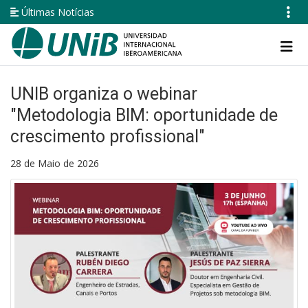
Pular
Últimas Notícias
para
o
Navegación
conteúdo
principal
principal
UNIB organiza o webinar
"Metodologia BIM: oportunidade de
crescimento profissional"
28 de Maio de 2026